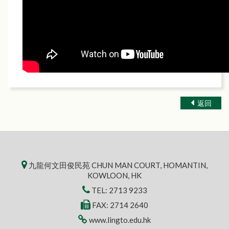
返回
九龍何文田俊民苑 CHUN MAN COURT, HOMANTIN,
KOWLOON, HK
TEL:
2713 9233
FAX: 2714 2640
www.lingto.edu.hk