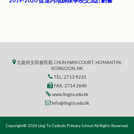
2019-2020 促進內地姊妹學校交流計劃書
九龍何文田俊民苑 CHUN MAN COURT, HOMANTIN,
KOWLOON, HK
TEL:
2713 9233
FAX: 2714 2640
www.lingto.edu.hk
info@lingto.edu.hk
Copyright© 2026 Ling To Catholic Primary School All Rights Reserved.