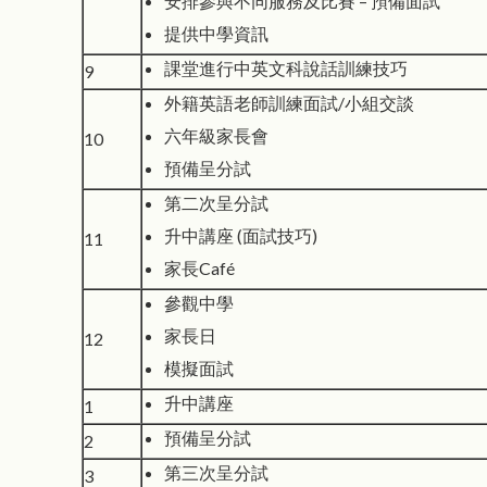
安排參與不同服務及比賽 – 預備面試
提供中學資訊
課堂進行中英文科說話訓練技巧
9
外籍英語老師訓練面試/小組交談
六年級家長會
10
預備呈分試
第二次呈分試
升中講座 (面試技巧)
11
家長Café
參觀中學
家長日
12
模擬面試
升中講座
1
預備呈分試
2
第三次呈分試
3