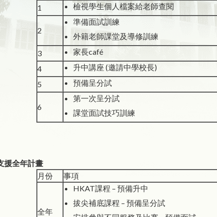
檢視學生個人檔案給老師查閱
1
準備面試訓練
2
外籍老師課堂及導修訓練
家長café
3
升中講座 (邀請中學校長)
4
預備呈分試
5
第一次呈分試
6
課堂面試技巧訓練
支援全年計畫
月份
事項
HKAT課程 – 預備升中
拔尖補底課程 – 預備呈分試
全年