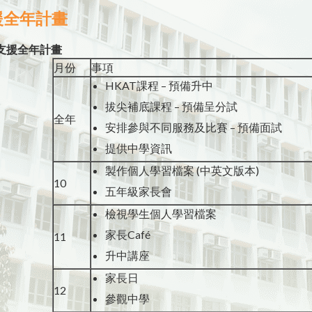
援全年計畫
支援全年計畫
月份
事項
HKAT課程 – 預備升中
拔尖補底課程 – 預備呈分試
全年
安排參與不同服務及比賽 – 預備面試
提供中學資訊
製作個人學習檔案 (中英文版本)
10
五年級家長會
檢視學生個人學習檔案
家長Café
11
升中講座
家長日
12
參觀中學