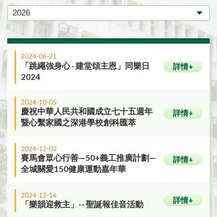
2024-06-21
「跳繩強身心 ‧ 建堂頌主恩」同樂日
詳情+
2024
2024-10-05
慶祝中華人民共和國成立七十五週年
詳情+
暨心繫家國之深港學校創科匯萃
2024-12-02
賽馬會眾心行善—50+義工推廣計劃—
詳情+
全城關愛150健康運動嘉年華
2024-12-16
詳情+
「樂韻迎救主」-- 聖誕報佳音活動