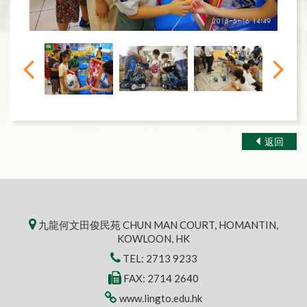
返回
九龍何文田俊民苑 CHUN MAN COURT, HOMANTIN,
KOWLOON, HK
TEL:
2713 9233
FAX: 2714 2640
www.lingto.edu.hk