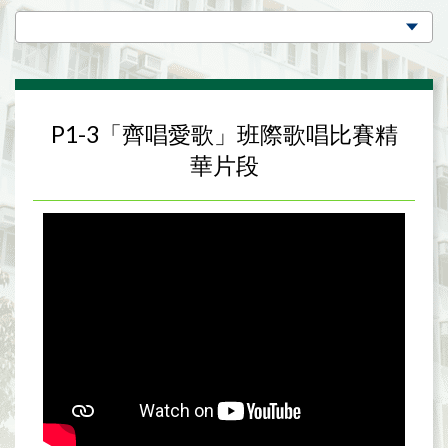
P1-3「齊唱愛歌」班際歌唱比賽精
華片段