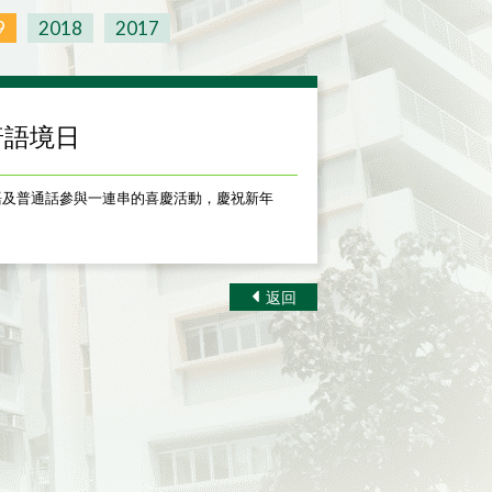
9
2018
2017
英普語境日
語及普通話參與一連串的喜慶活動，慶祝新年
返回