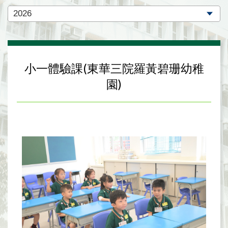
小一體驗課(東華三院羅黃碧珊幼稚
園)