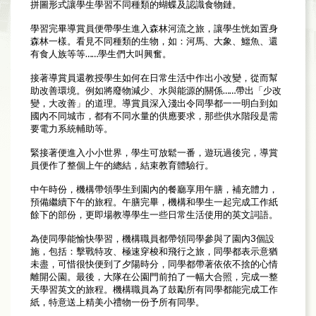
拼圖形式讓學生學習不同種類的蝴蝶及認識食物鏈。
學習完畢導賞員便帶學生進入森林河流之旅，讓學生恍如置身
森林一樣。看見不同種類的生物，如：河馬、大象、鱷魚、還
有食人族等等……學生們大叫興奮。
接著導賞員還教授學生如何在日常生活中作出小改變，從而幫
助改善環境。例如將廢物減少、水與能源的關係……帶出「少改
變，大改善」的道理。導賞員深入淺出令同學都一一明白到如
國內不同城市，都有不同水量的供應要求，那些供水階段是需
要電力系統輔助等。
緊接著便進入小小世界，學生可放鬆一番，遊玩過後完，導賞
員便作了整個上午的總結，結束教育體驗行。
中午時份，機構帶領學生到園內的餐廳享用午膳，補充體力，
預備繼續下午的旅程。午膳完畢，機構和學生一起完成工作紙
餘下的部份，更即場教導學生一些日常生活使用的英文詞語。
為使同學能愉快學習，機構職員都帶領同學參與了園內3個設
施，包括：擊戰特攻、極速穿梭和飛行之旅，同學都表示意猶
未盡，可惜很快便到了夕陽時分，同學都帶著依依不捨的心情
離開公園。最後，大隊在公園門前拍了一幅大合照，完成一整
天學習英文的旅程。機構職員為了鼓勵所有同學都能完成工作
紙，特意送上精美小禮物一份予所有同學。