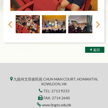
返回
九龍何文田俊民苑 CHUN MAN COURT, HOMANTIN,
KOWLOON, HK
TEL:
2713 9233
FAX: 2714 2640
www.lingto.edu.hk