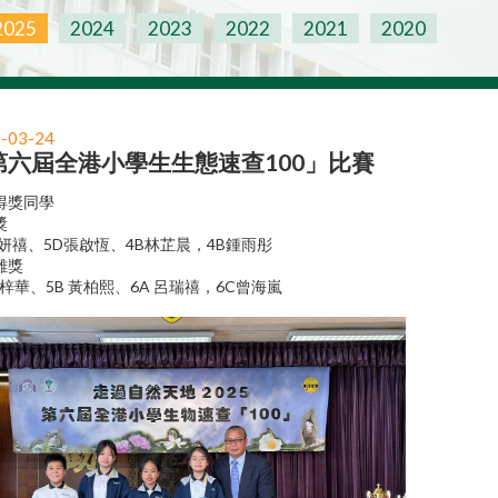
2025
2024
2023
2022
2021
2020
-03-24
第六屆全港小學生生態速查100」比賽
得獎同學
獎
朱妍禧、5D張啟恆、4B林芷晨，4B鍾雨彤
雞獎
莫梓華、5B 黃柏熙、6A 呂瑞禧，6C曾海嵐