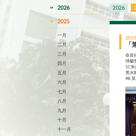
2026
2026
2025
一月
2025
「
二月
三月
恭喜
球蘭
四月
5C
五月
黑水
4B 
六月
七月
八月
九月
十月
十一月