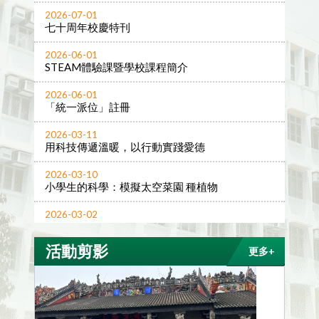
2026-07-01
七十周年校慶特刊
2026-06-01
STEAM體驗課暨學校課程簡介
2026-06-01
「統一派位」註冊
2026-03-11
用科技傳遞溫暖，以行動實踐愛德
2026-03-10
小學生的科學：模擬太空菜園 種植物
2026-03-02
春茗暨會員大會
活動剪影
更多+
2025-12-09
七十周年校慶暨LBD成果展填色比賽
2025-11-10
天主教領島學校夥MIT研AI教學 力推數字教育