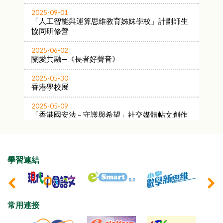
2025-09-01
2026-07-03
「人工智能與運算思維教育姊妹學校」計劃師生
公民教育微電影創作大賽
協同研修營
2025-06-02
關愛共融—《長者好聲音》
2025-05-30
香港學校展
2025-05-09
「香港國安法 – 守護與希望」社交媒體帖文創作
比賽
2025-04-02
邊學邊畫海洋公園繪畫比賽
學習連結
2025-04-02
「區區有貓店長．攝影作品公開徵集」
2025-03-23
常用連接
天主教教區學校發光發熱塔冷通籌款活動