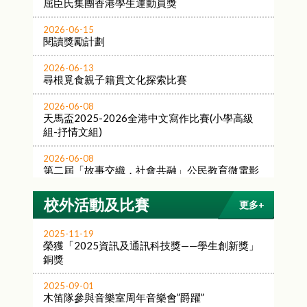
屈臣氏集團香港學生運動員獎
2026-06-15
閱讀獎勵計劃
2026-06-13
尋根覓食親子籍貫文化探索比賽
2026-06-08
天馬盃2025-2026全港中文寫作比賽(小學高級
組-抒情文組)
2026-06-08
第二屆「故事交織．社會共融」公民教育微電影
創作大賽-國家安全
校外活動及比賽
更多+
2026-06-05
2026港澳數學奧林匹克公開賽《港澳盃》
2025-11-19
榮獲「2025資訊及通訊科技獎——學生創新獎」
2026-06-05
銅獎
「華夏盃」全國數學奧林匹克邀請賽2026
2025-09-01
2026-05-30
木笛隊參與音樂室周年音樂會”爵躍”
「伴你高飛」獎勵計劃2025/26