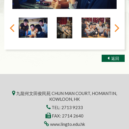
返回
九龍何文田俊民苑 CHUN MAN COURT, HOMANTIN,
KOWLOON, HK
TEL:
2713 9233
FAX: 2714 2640
www.lingto.edu.hk