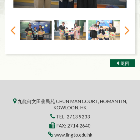
返回
九龍何文田俊民苑 CHUN MAN COURT, HOMANTIN,
KOWLOON, HK
TEL:
2713 9233
FAX: 2714 2640
www.lingto.edu.hk