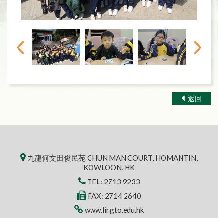
返回
九龍何文田俊民苑 CHUN MAN COURT, HOMANTIN,
KOWLOON, HK
TEL:
2713 9233
FAX: 2714 2640
www.lingto.edu.hk