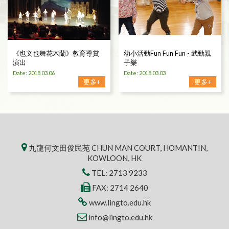
《也文也舞花木蘭》教育導賞
幼小活動Fun Fun Fun - 武動親
演出
子樂
Date: 2018.03.06
Date: 2018.03.03
更多+
更多+
九龍何文田俊民苑 CHUN MAN COURT, HOMANTIN,
KOWLOON, HK
TEL:
2713 9233
FAX: 2714 2640
www.lingto.edu.hk
info@lingto.edu.hk