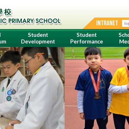
INTRANET
l
Student
Student
Sch
lum
Development
Performance
Med