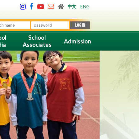
中文
ENG
ool
School
Admission
ia
Associates