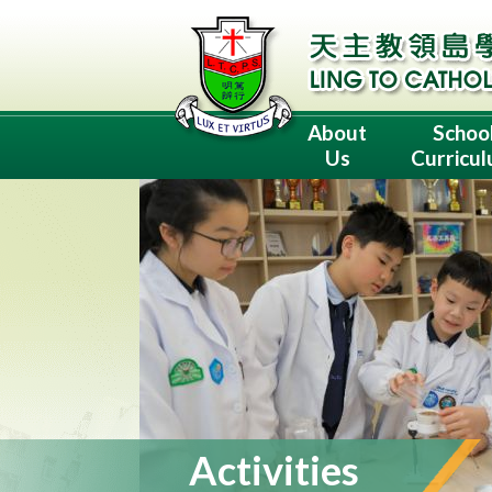
About
Schoo
Us
Curricu
Activities