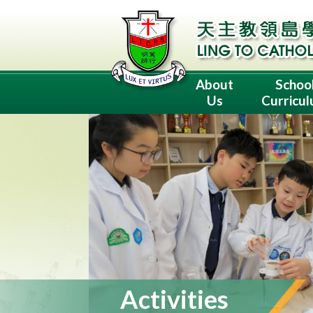
About
Schoo
Us
Curricu
Activities