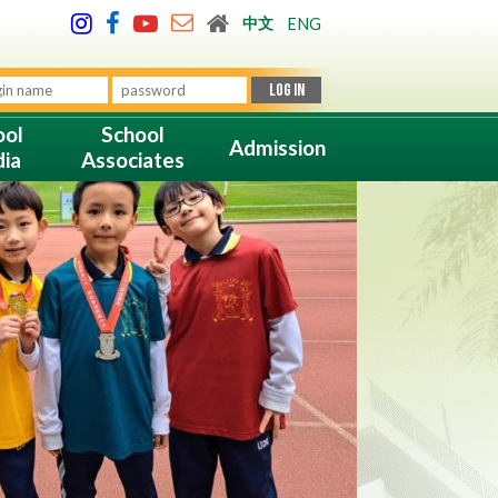
中文
ENG
ool
School
Admission
ia
Associates