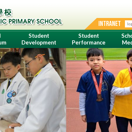
INTRANET
l
Student
Student
Sch
lum
Development
Performance
Med