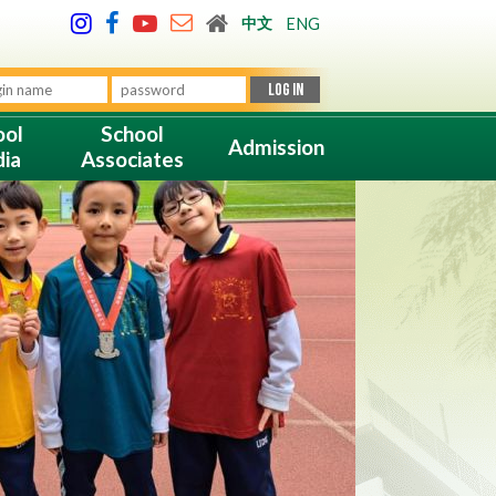
中文
ENG
ool
School
Admission
ia
Associates