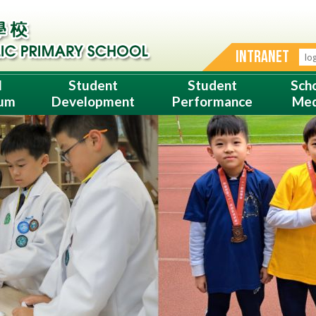
INTRANET
l
Student
Student
Sch
lum
Development
Performance
Med