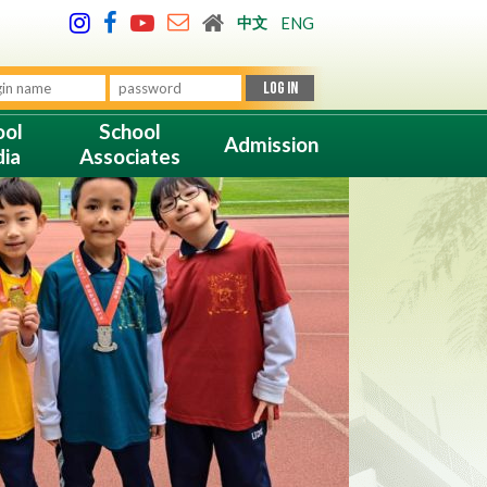
中文
ENG
ool
School
Admission
ia
Associates