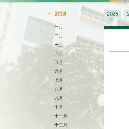
2018
2026
一月
二月
三月
四月
五月
六月
七月
八月
九月
十月
十一月
十二月