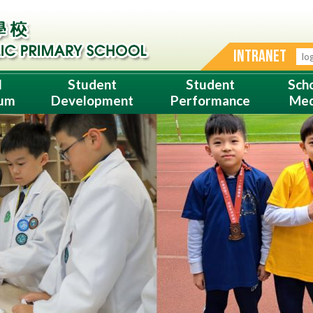
INTRANET
l
Student
Student
Sch
lum
Development
Performance
Med