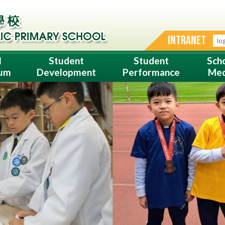
INTRANET
l
Student
Student
Sch
lum
Development
Performance
Med