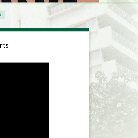
9
rts