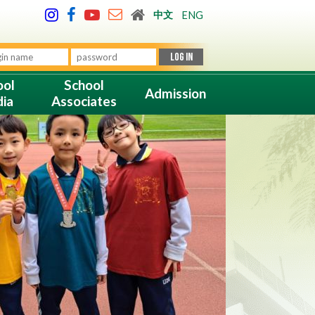
中文
ENG
ool
School
Admission
ia
Associates