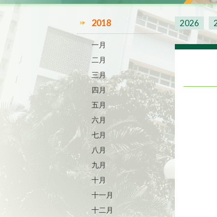
2018
2026
一月
二月
三月
四月
五月
六月
七月
八月
九月
十月
十一月
十二月