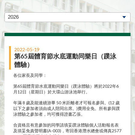
2022-05-19
第65屆體育節水底運動同樂日（蹼泳
體驗）
各位家長及同學：
第65屆體育節水底運動同樂日（蹼泳體驗）將於2022年6
月12日（星期日）於大環山游泳池舉行。
年滿 8 歲及能連續游畢 50 米距離者才可報名參與。(12 歲
以下之參加者須由成人陪同出席。)費用全免。所有參與蹼
泳體驗之參加者，均可獲得證書乙張。
合資格且有意參加的同學請填妥蹼泳體驗個人活動報名表
及填妥免責聲明書(A-003)，寄回香港潛水總會或傳真2577