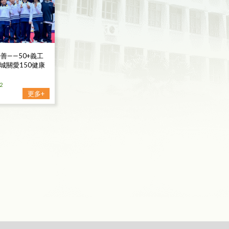
善——50+義工
城關愛150健康
2
更多+