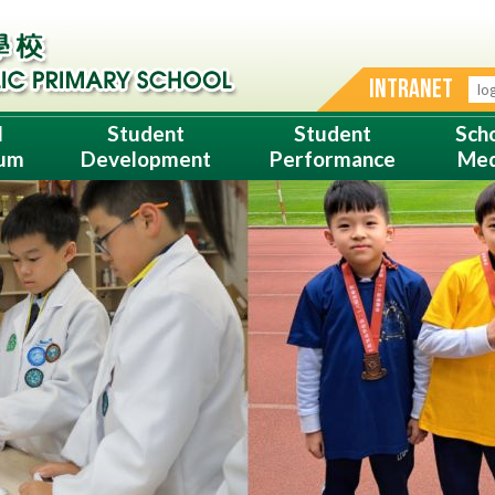
INTRANET
l
Student
Student
Sch
lum
Development
Performance
Med