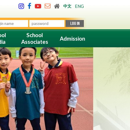
中文
ENG
ool
School
Admission
ia
Associates