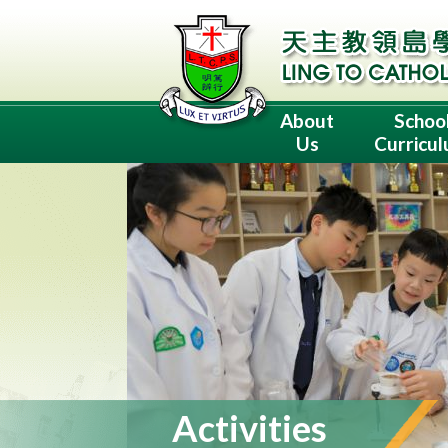
About
Schoo
Us
Curricu
Activities