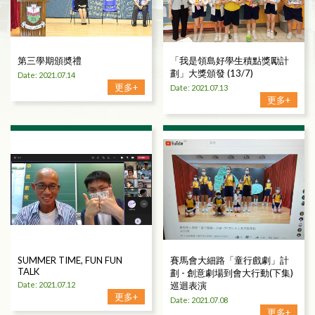
第三學期頒奬禮
「我是領島好學生積點獎勵計
劃」大獎頒發 (13/7)
Date: 2021.07.14
更多+
Date: 2021.07.13
更多+
SUMMER TIME, FUN FUN
賽馬會大細路「童行戲劇」計
TALK
劃 - 創意劇場到會大行動(下集)
Date: 2021.07.12
巡迴表演
更多+
Date: 2021.07.08
更多+